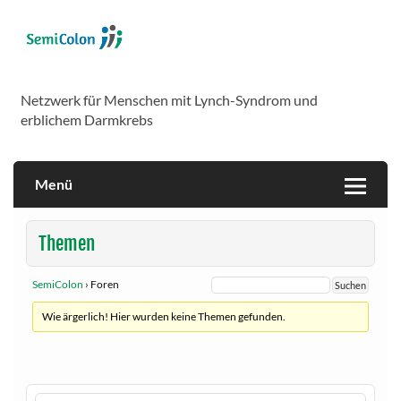
Skip
to
content
SemiColon
Netzwerk für Menschen mit Lynch-Syndrom und
erblichem Darmkrebs
Menü
Themen
SemiColon
›
Foren
Wie ärgerlich! Hier wurden keine Themen gefunden.