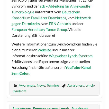
SemiColon, dem Netzwerk für Menschen mit Lynch-
Syndrom, und der
atb – Abteilung für Angewandte
Tumorbiologie
unterstützt vom
Deutschem
Konsortium Familiärer Darmkrebs
, vom
Netzwerk
gegen Darmkrebs
, vom
ERN Genturis
und der
European Hereditary Tumor Group
. Visuelle
Darstellung: @Bildbrauerei
Weitere Informationen zum Lynch-Syndrom finden Sie
hier auf unserer
Website
und in unserer
Informationsbroschüre
Wegweiser Lynch-Syndrom
.
Erklärvideos und Expertenvorträge zur aktuellen
Forschung finden Sie auf unserem
YouTube-Kanal
SemiColon
.
Awareness
,
News
,
Termine
Awareness
,
Lynch-
Syndrom