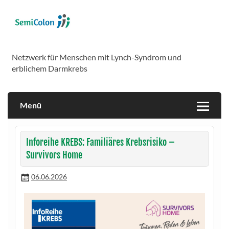
Skip
to
content
SemiColon
Netzwerk für Menschen mit Lynch-Syndrom und
erblichem Darmkrebs
Menü
Inforeihe KREBS: Familiäres Krebsrisiko –
Survivors Home
06.06.2026