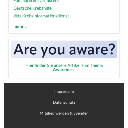
Familiäreren Darmkrebs
Deutsche Krebshilfe
dkfz Krebsinformationsdienst
mehr ...
Hier finden Sie unsere Artikel zum Thema
Awareness
.
Impressum
Datenschutz
Mitglied werden & Spenden