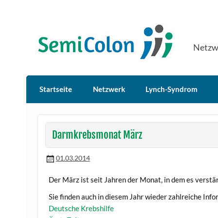
Skip
to
content
SemiColon
Netzw
Startseite
Netzwerk
Lynch-Syndrom
Darmkrebsmonat März
01.03.2014
Der März ist seit Jahren der Monat, in dem es vers
Sie finden auch in diesem Jahr wieder zahlreiche Inf
Deutsche Krebshilfe