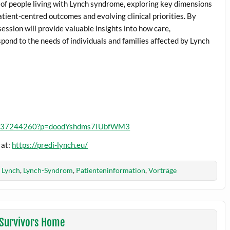
s of people living with Lynch syndrome, exploring key dimensions
atient-centred outcomes and evolving clinical priorities. By
session will provide valuable insights into how care,
pond to the needs of individuals and families affected by Lynch
90937244260?p=doodYshdms7IUbfWM3
 at:
https://predi-lynch.eu/
,
Lynch
,
Lynch-Syndrom
,
Patienteninformation
,
Vorträge
– Survivors Home