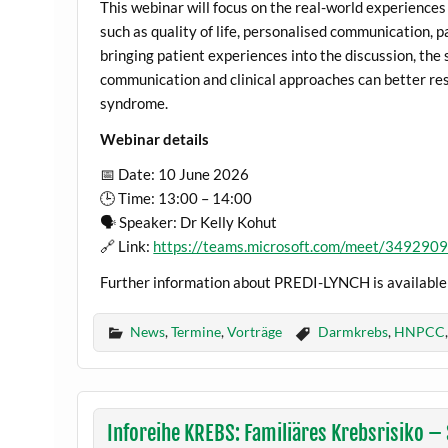
This webinar will focus on the real-world experience
such as quality of life, personalised communication, p
bringing patient experiences into the discussion, the 
communication and clinical approaches can better res
syndrome.
Webinar details
📅 Date: 10 June 2026
🕒 Time: 13:00 – 14:00
🗣️ Speaker: Dr Kelly Kohut
🔗 Link:
https://teams.microsoft.com/meet/3492
Further information about PREDI-LYNCH is available
News
,
Termine
,
Vorträge
Darmkrebs
,
HNPCC
Inforeihe KREBS: Familiäres Krebsrisiko 