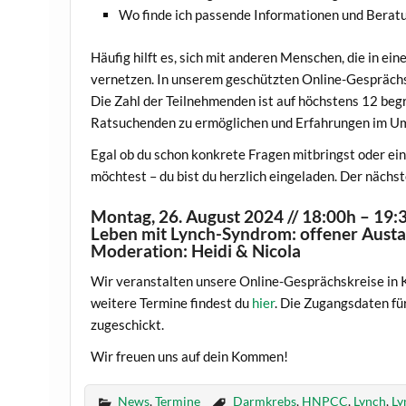
Wo finde ich passende Informationen und Berat
Häufig hilft es, sich mit anderen Menschen, die in ein
vernetzen. In unserem geschützten Online-Gesprächs
Die Zahl der Teilnehmenden ist auf höchstens 12 beg
Ratsuchenden zu ermöglichen und Erfahrungen im Umg
Egal ob du schon konkrete Fragen mitbringst oder ei
möchtest – du bist du herzlich eingeladen. Der nächs
Montag, 26. August 2024 // 18:00h – 19:
Leben mit Lynch-Syndrom: offener Aust
Moderation: Heidi & Nicola
Wir veranstalten unsere Online-Gesprächskreise i
weitere Termine findest du
hier
. Die Zugangsdaten f
zugeschickt.
Wir freuen uns auf dein Kommen!
News
,
Termine
Darmkrebs
,
HNPCC
,
Lynch
,
Ly