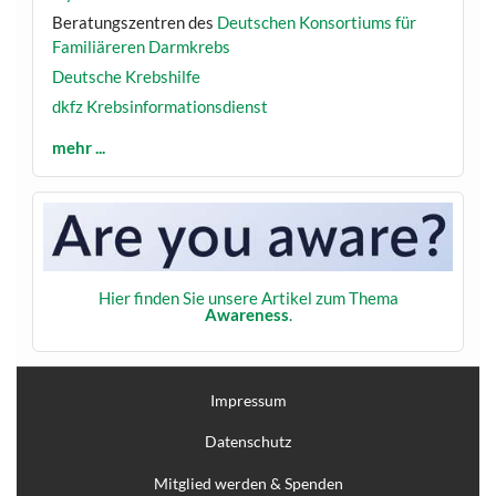
Beratungszentren des
Deutschen Konsortiums für
Familiäreren Darmkrebs
Deutsche Krebshilfe
dkfz Krebsinformationsdienst
mehr ...
Hier finden Sie unsere Artikel zum Thema
Awareness
.
Impressum
Datenschutz
Mitglied werden & Spenden