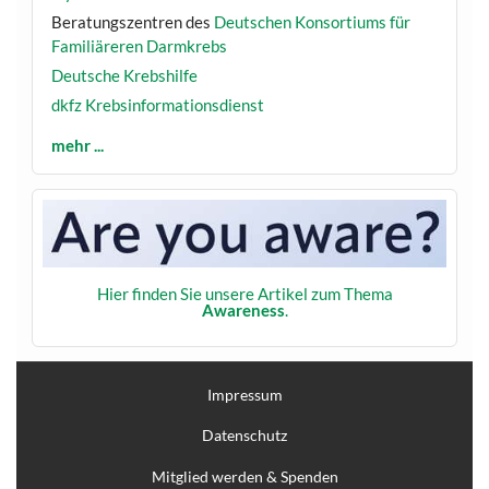
Beratungszentren des
Deutschen Konsortiums für
Familiäreren Darmkrebs
Deutsche Krebshilfe
dkfz Krebsinformationsdienst
mehr ...
Hier finden Sie unsere Artikel zum Thema
Awareness
.
Impressum
Datenschutz
Mitglied werden & Spenden